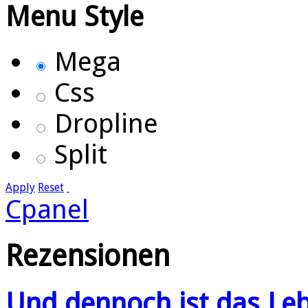
Menu Style
Mega
Css
Dropline
Split
Apply
Reset
Cpanel
Rezensionen
Und dennoch ist das Le