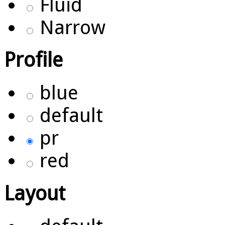
Fluid
Narrow
Profile
blue
default
pr
red
Layout