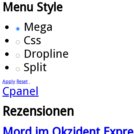
Menu Style
Mega
Css
Dropline
Split
Apply
Reset
Cpanel
Rezensionen
Mord im Okzident Expre