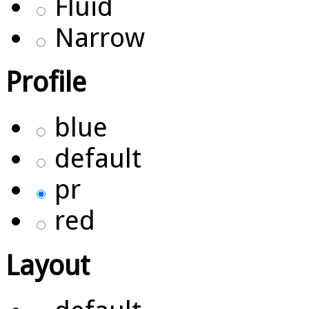
Fluid
Narrow
Profile
blue
default
pr
red
Layout