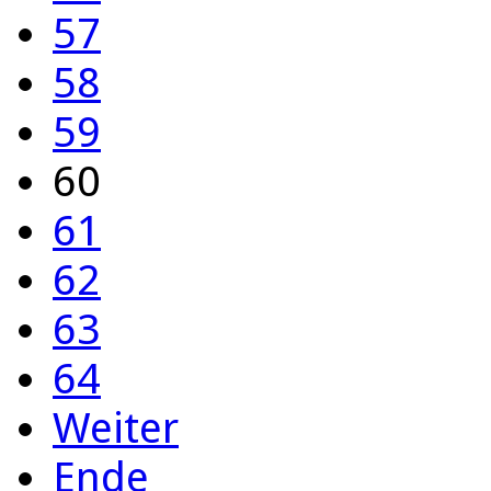
57
58
59
60
61
62
63
64
Weiter
Ende