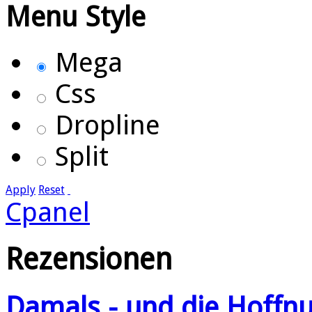
Menu Style
Mega
Css
Dropline
Split
Apply
Reset
Cpanel
Rezensionen
Damals - und die Hoffnun