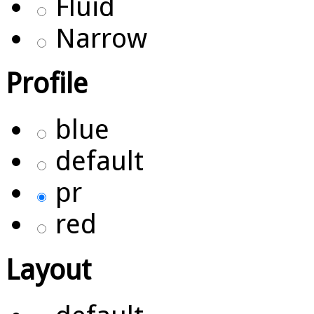
Fluid
Narrow
Profile
blue
default
pr
red
Layout