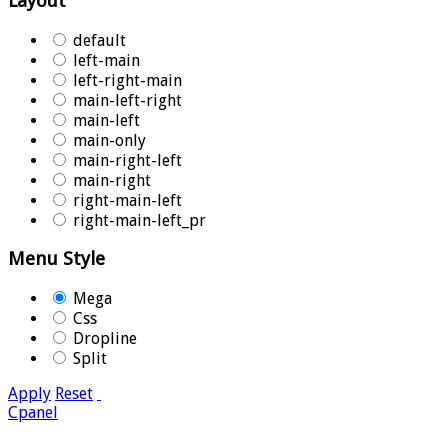
Layout
default
left-main
left-right-main
main-left-right
main-left
main-only
main-right-left
main-right
right-main-left
right-main-left_pr
Menu Style
Mega
Css
Dropline
Split
Apply
Reset
Cpanel