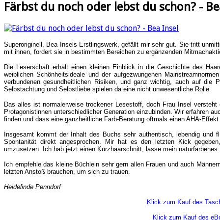
Färbst du noch oder lebst du schon? - Be
Superoriginell, Bea Insels Erstlingswerk, gefällt mir sehr gut. Sie tritt unmit
mit ihnen, fordert sie in bestimmten Bereichen zu ergänzenden Mitmachakti
Die Leserschaft erhält einen kleinen Einblick in die Geschichte des Haa
weiblichen Schönheitsideale und der aufgezwungenen Mainstreamnormen 
verbundenen gesundheitlichen Risiken, und ganz wichtig, auch auf die Ps
Selbstachtung und Selbstliebe spielen da eine nicht unwesentliche Rolle.
Das alles ist normalerweise trockener Lesestoff, doch Frau Insel versteht
Protagonistinnen unterschiedlicher Generation einzubinden. Wir erfahren auc
finden und dass eine ganzheitliche Farb-Beratung oftmals einen AHA-Effekt 
Insgesamt kommt der Inhalt des Buchs sehr authentisch, lebendig und flü
Spontanität direkt angesprochen. Mir hat es den letzten Kick gegebe
umzusetzen. Ich hab jetzt einen Kurzhaarschnitt, lasse mein naturfarbenes
Ich empfehle das kleine Büchlein sehr gern allen Frauen und auch Männern,
letzten Anstoß brauchen, um sich zu trauen.
Heidelinde Penndorf
Klick zum Kauf des Tas
Klick zum Kauf des eB