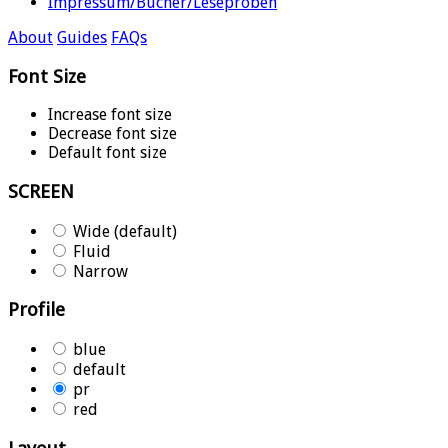
Impressum/Bücher/Leseproben
About
Guides
FAQs
Font Size
Increase font size
Decrease font size
Default font size
SCREEN
Wide (default)
Fluid
Narrow
Profile
blue
default
pr
red