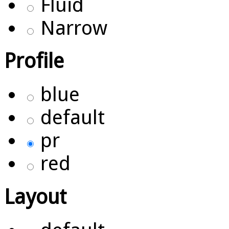
Fluid
Narrow
Profile
blue
default
pr
red
Layout