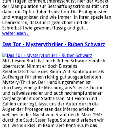
zum Tragen kommen. Interessant ist hier der Aspekt
der Manipulation zur Beschaffungskriminalität und
dabei die Opfer-Täter Transition. Die Protagonisten
und Antagonisten sind wie immer, in ihren speziellen
Charakteren, detailliert gezeichnet und der
Schreibstil wie gewohnt flüssig und gut…
weiterlesen ...
Das Tor - Mysterythriller - Ruben Schwarz
Mit diesem Buch hat mich Ruben Schwarz ziemlich
überrascht. Nimmt er doch Einsteins
Relativitätstheorie des Raum-Zeit-Kontinuums als
Aufhänger für einen richtig gut ausgearbeiteten
Mystery-Thriller. Der Handlungsrahmen ist
durchweg eine gute Mischung aus Science-Fiction
und teilweise realer und auch nachempfundener
Vergangenheit der Stadt Essen. Mit Fakten und
Zahlen unterlegt, lässt uns der Autor durch die
Augen der Protagonisten das Inferno erleben,
welches in der Nacht vom 5. auf den 6. März 1943
durch die Stadt Essen fegte. Staunend erleben wir
mit, wie ein Riss im Raum-Zeit-Kontinuum das