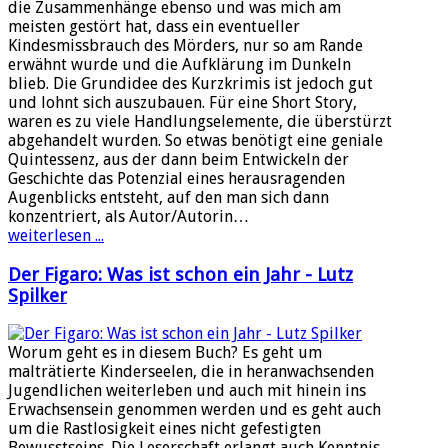
die Zusammenhänge ebenso und was mich am
meisten gestört hat, dass ein eventueller
Kindesmissbrauch des Mörders, nur so am Rande
erwähnt wurde und die Aufklärung im Dunkeln
blieb. Die Grundidee des Kurzkrimis ist jedoch gut
und lohnt sich auszubauen. Für eine Short Story,
waren es zu viele Handlungselemente, die überstürzt
abgehandelt wurden. So etwas benötigt eine geniale
Quintessenz, aus der dann beim Entwickeln der
Geschichte das Potenzial eines herausragenden
Augenblicks entsteht, auf den man sich dann
konzentriert, als Autor/Autorin…
weiterlesen ...
Der Figaro: Was ist schon ein Jahr - Lutz
Spilker
Worum geht es in diesem Buch? Es geht um
malträtierte Kinderseelen, die in heranwachsenden
Jugendlichen weiterleben und auch mit hinein ins
Erwachsensein genommen werden und es geht auch
um die Rastlosigkeit eines nicht gefestigten
Bewusstseins. Die Leserschaft erlangt auch Kenntnis