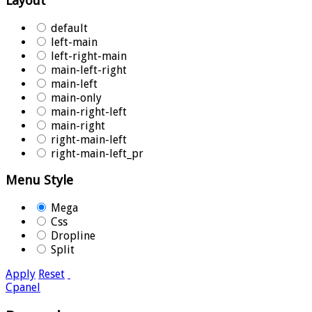
Layout
default
left-main
left-right-main
main-left-right
main-left
main-only
main-right-left
main-right
right-main-left
right-main-left_pr
Menu Style
Mega
Css
Dropline
Split
Apply
Reset
Cpanel