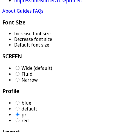
Impressum/Bücher/Leseproben
About
Guides
FAQs
Font Size
Increase font size
Decrease font size
Default font size
SCREEN
Wide (default)
Fluid
Narrow
Profile
blue
default
pr
red