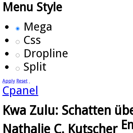
Menu Style
Mega
Css
Dropline
Split
Apply
Reset
Cpanel
Kwa Zulu: Schatten üb
E
Nathalie C. Kutscher