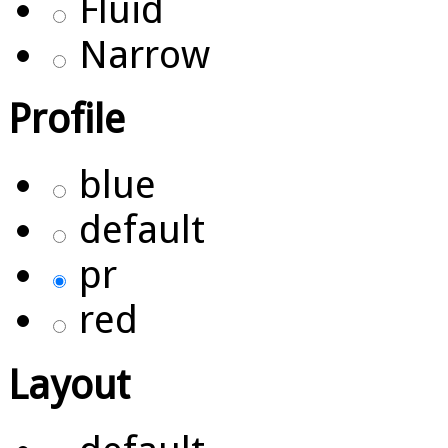
Fluid
Narrow
Profile
blue
default
pr
red
Layout