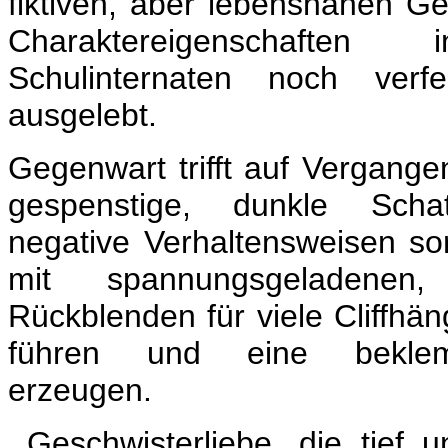
fiktiven, aber lebensnahen G
Charaktereigenschaft
Schulinternaten noch verfe
ausgelebt.
Gegenwart trifft auf Vergange
gespenstige, dunkle Scha
negative Verhaltensweisen sor
mit spannungsgeladenen,
Rückblenden für viele Cliffhä
führen und eine bekle
erzeugen.
Geschwisterliebe, die tief u