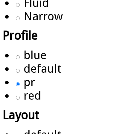
Fluid
Narrow
Profile
blue
default
pr
red
Layout