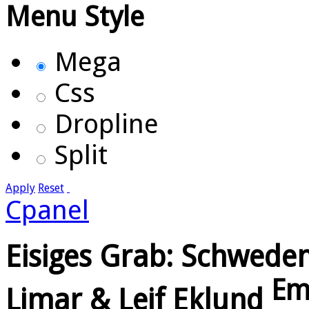
Menu Style
Mega
Css
Dropline
Split
Apply
Reset
Cpanel
Eisiges Grab: Schwedent
Em
Limar & Leif Eklund