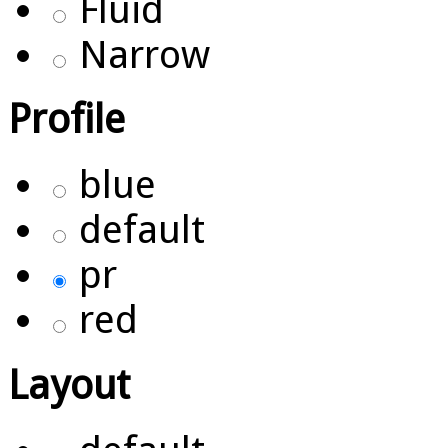
Fluid
Narrow
Profile
blue
default
pr
red
Layout