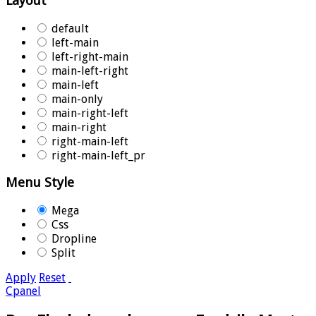
Layout
default
left-main
left-right-main
main-left-right
main-left
main-only
main-right-left
main-right
right-main-left
right-main-left_pr
Menu Style
Mega
Css
Dropline
Split
Apply
Reset
Cpanel