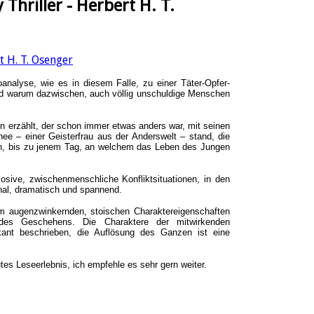
Thriller - Herbert H. T.
analyse, wie es in diesem Falle, zu einer Täter-Opfer-
 und warum dazwischen, auch völlig unschuldige Menschen
en erzählt, der schon immer etwas anders war, mit seinen
shee
–
einer Geisterfrau aus der Anderswelt
–
stand, die
eden, bis zu jenem Tag, an welchem das Leben des Jungen
osive, zwischenmenschliche Konfliktsituationen, in den
nal, dramatisch und spannend.
m augenzwinkernden, stoischen Charaktereigenschaften
 des Geschehens. Die Charaktere der mitwirkenden
arkant beschrieben, die Auflösung des Ganzen ist eine
utes Leseerlebnis, ich empfehle es sehr gern weiter.