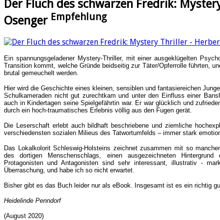
Der Fluch des schwarzen Fredrik: Mystery 
Empfehlung
Osenger
Ein spannungsgeladener Mystery-Thriller, mit einer ausgeklügelten Psycho
Transition kommt, welche Gründe beidseitig zur Täter/Opferrolle führten,
brutal gemeuchelt werden.
Hier wird die Geschichte eines kleinen, sensiblen und fantasiereichen Jung
Schulkameraden nicht gut zurechtkam und unter den Einfluss einer Ban
auch in Kindertagen seine Spielgefährtin war. Er war glücklich und zufri
durch ein hoch-traumatisches Erlebnis völlig aus den Fugen gerät.
Die Leserschaft erlebt auch bildhaft beschriebene und ziemliche hochexpl
verschiedensten sozialen Milieus des Tatwortumfelds – immer stark emotio
Das Lokalkolorit Schleswig-Holsteins zeichnet zusammen mit so manche
des dortigen Menschenschlags, einen ausgezeichneten Hintergrund
Protagonisten und Antagonisten sind sehr interessant, illustrativ - m
Überraschung, und habe ich so nicht erwartet.
Bisher gibt es das Buch leider nur als eBook. Insgesamt ist es ein richtig g
Heidelinde Penndorf
(August 2020)