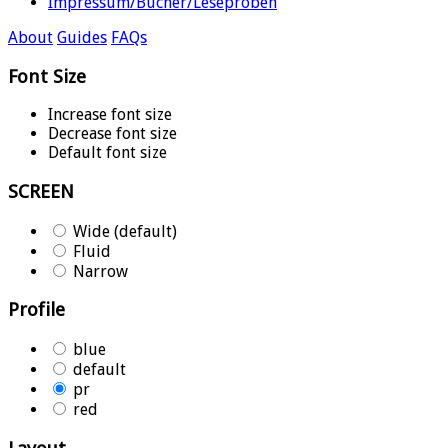
Impressum/Bücher/Leseproben
About
Guides
FAQs
Font Size
Increase font size
Decrease font size
Default font size
SCREEN
Wide (default)
Fluid
Narrow
Profile
blue
default
pr
red