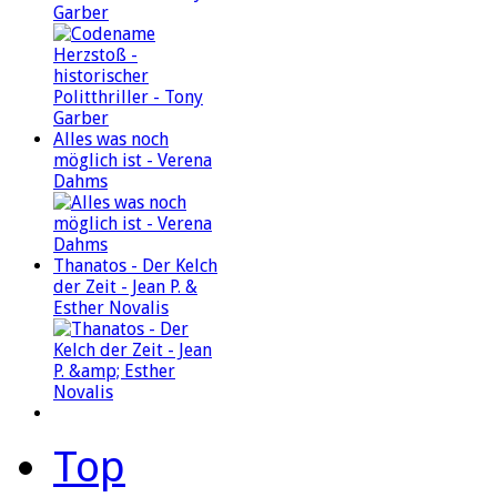
Garber
Alles was noch
möglich ist - Verena
Dahms
Thanatos - Der Kelch
der Zeit - Jean P. &
Esther Novalis
Top