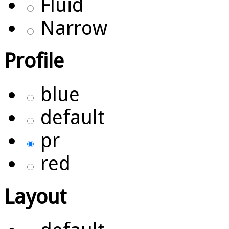
Fluid
Narrow
Profile
blue
default
pr
red
Layout