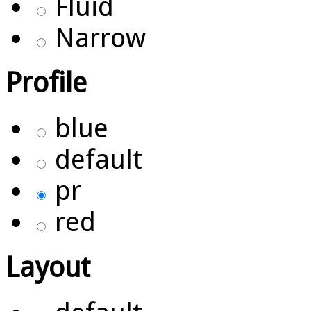
Fluid
Narrow
Profile
blue
default
pr
red
Layout