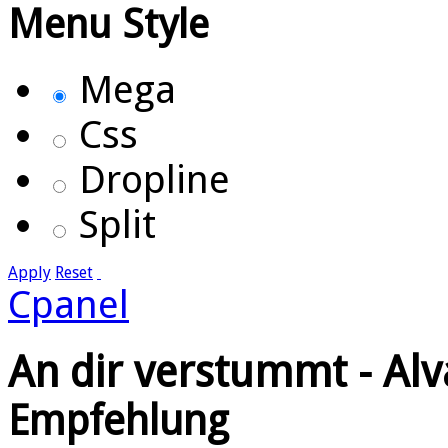
Menu Style
Mega
Css
Dropline
Split
Apply
Reset
Cpanel
An dir verstummt - Alv
Empfehlung