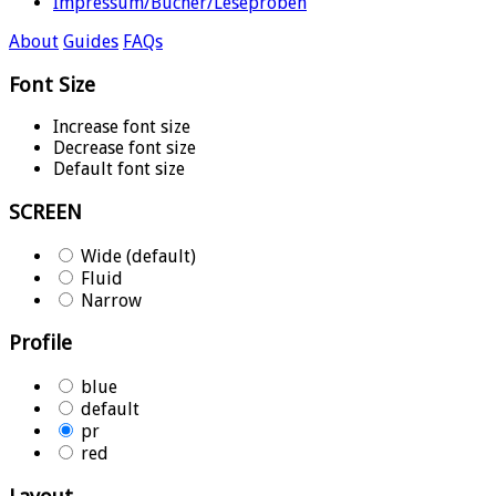
Impressum/Bücher/Leseproben
About
Guides
FAQs
Font Size
Increase font size
Decrease font size
Default font size
SCREEN
Wide (default)
Fluid
Narrow
Profile
blue
default
pr
red