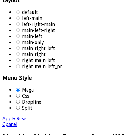
Layout
default
left-main
left-right-main
main-left-right
main-left
main-only
main-right-left
main-right
right-main-left
right-main-left_pr
Menu Style
Mega
Css
Dropline
Split
Apply
Reset
Cpanel