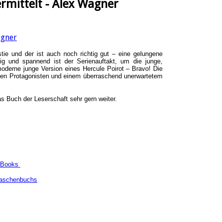
rmittelt - Alex Wagner
stie
und der ist auch noch richtig gut – eine gelungene
lig und spannend ist der Serienauftakt, um die junge,
moderne junge Version eines
Hercule
Poirot
– Bravo! Die
chen Protagonisten und einem überraschend unerwartetem
s Buch der Leserschaft sehr gern weiter.
 eBooks
Taschenbuchs