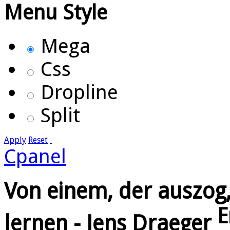
Menu Style
Mega
Css
Dropline
Split
Apply
Reset
Cpanel
Von einem, der auszog,
E
lernen - Jens Draeger