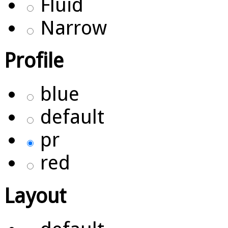
Fluid
Narrow
Profile
blue
default
pr
red
Layout