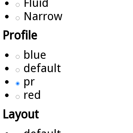
Fluid
Narrow
Profile
blue
default
pr
red
Layout