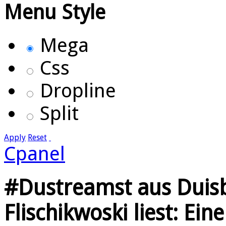
Menu Style
Mega
Css
Dropline
Split
Apply
Reset
Cpanel
#Dustreamst aus Duisb
Flischikwoski liest: Ein