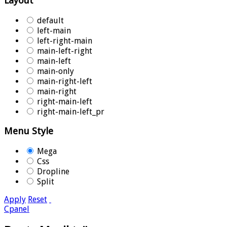
Layout
default
left-main
left-right-main
main-left-right
main-left
main-only
main-right-left
main-right
right-main-left
right-main-left_pr
Menu Style
Mega
Css
Dropline
Split
Apply
Reset
Cpanel