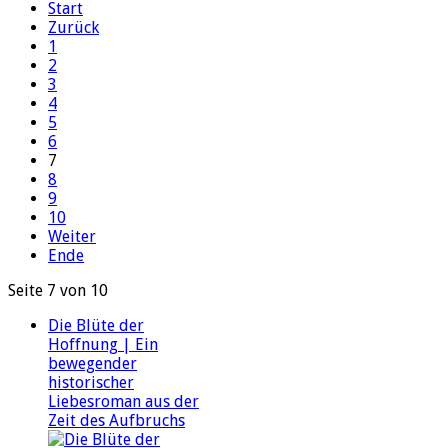
Start
Zurück
1
2
3
4
5
6
7
8
9
10
Weiter
Ende
Seite 7 von 10
Die Blüte der
Hoffnung | Ein
bewegender
historischer
Liebesroman aus der
Zeit des Aufbruchs