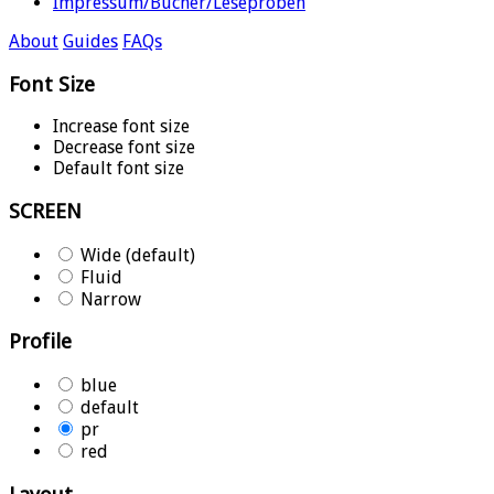
Impressum/Bücher/Leseproben
About
Guides
FAQs
Font Size
Increase font size
Decrease font size
Default font size
SCREEN
Wide (default)
Fluid
Narrow
Profile
blue
default
pr
red