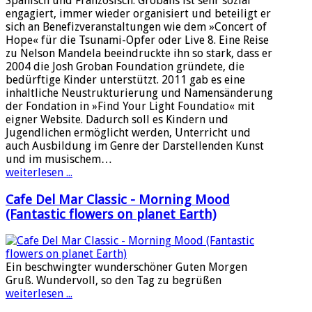
Spanisch und Französisch. Grobans ist sehr sozial
engagiert, immer wieder organisiert und beteiligt er
sich an Benefizveranstaltungen wie dem »Concert of
Hope« für die Tsunami-Opfer oder Live 8. Eine Reise
zu Nelson Mandela beeindruckte ihn so stark, dass er
2004 die Josh Groban Foundation gründete, die
bedürftige Kinder unterstützt. 2011 gab es eine
inhaltliche Neustrukturierung und Namensänderung
der Fondation in »Find Your Light Foundatio« mit
eigner Website. Dadurch soll es Kindern und
Jugendlichen ermöglicht werden, Unterricht und
auch Ausbildung im Genre der Darstellenden Kunst
und im musischem…
weiterlesen ...
Cafe Del Mar Classic - Morning Mood
(Fantastic flowers on planet Earth)
Ein beschwingter wunderschöner Guten Morgen
Gruß. Wundervoll, so den Tag zu begrüßen
weiterlesen ...